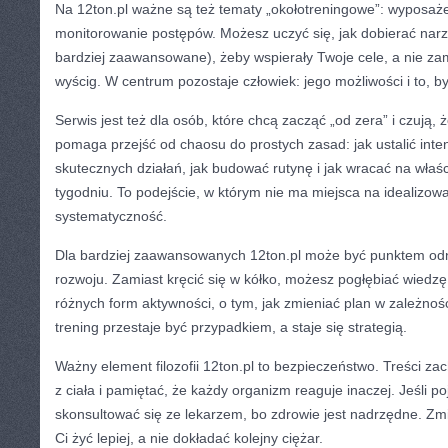
Na 12ton.pl ważne są też tematy „okołotreningowe”: wyposaże
monitorowanie postępów. Możesz uczyć się, jak dobierać narz
bardziej zaawansowane), żeby wspierały Twoje cele, a nie zam
wyścig. W centrum pozostaje człowiek: jego możliwości i to, b
Serwis jest też dla osób, które chcą zacząć „od zera” i czują, 
pomaga przejść od chaosu do prostych zasad: jak ustalić int
skutecznych działań, jak budować rutynę i jak wracać na właś
tygodniu. To podejście, w którym nie ma miejsca na idealizowan
systematyczność.
Dla bardziej zaawansowanych 12ton.pl może być punktem odn
rozwoju. Zamiast kręcić się w kółko, możesz pogłębiać wiedzę 
różnych form aktywności, o tym, jak zmieniać plan w zależnośc
trening przestaje być przypadkiem, a staje się strategią.
Ważny element filozofii 12ton.pl to bezpieczeństwo. Treści za
z ciała i pamiętać, że każdy organizm reaguje inaczej. Jeśli po
skonsultować się ze lekarzem, bo zdrowie jest nadrzędne. Z
Ci żyć lepiej, a nie dokładać kolejny ciężar.