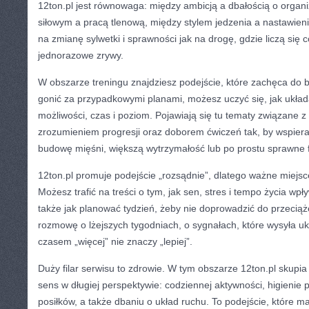
12ton.pl jest równowaga: między ambicją a dbałością o organ
siłowym a pracą tlenową, między stylem jedzenia a nastawie
na zmianę sylwetki i sprawności jak na drogę, gdzie liczą się 
jednorazowe zrywy.
W obszarze treningu znajdziesz podejście, które zachęca do
gonić za przypadkowymi planami, możesz uczyć się, jak układ
możliwości, czas i poziom. Pojawiają się tu tematy związane 
zrozumieniem progresji oraz doborem ćwiczeń tak, by wspiera
budowę mięśni, większą wytrzymałość lub po prostu sprawne 
12ton.pl promuje podejście „rozsądnie”, dlatego ważne miejs
Możesz trafić na treści o tym, jak sen, stres i tempo życia wpł
także jak planować tydzień, żeby nie doprowadzić do przecią
rozmowę o lżejszych tygodniach, o sygnałach, które wysyła uk
czasem „więcej” nie znaczy „lepiej”.
Duży filar serwisu to zdrowie. W tym obszarze 12ton.pl skupi
sens w długiej perspektywie: codziennej aktywności, higieni
posiłków, a także dbaniu o układ ruchu. To podejście, które m