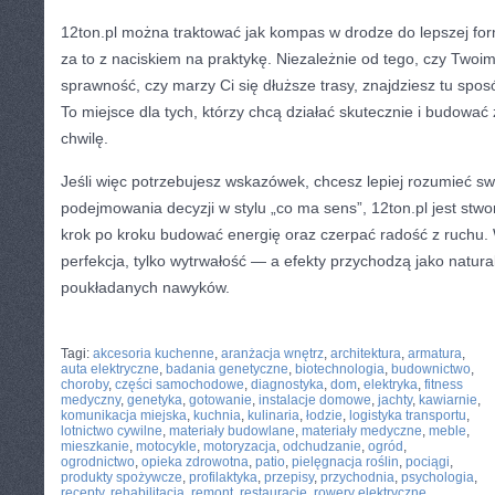
12ton.pl można traktować jak kompas w drodze do lepszej fo
za to z naciskiem na praktykę. Niezależnie od tego, czy Twoi
sprawność, czy marzy Ci się dłuższe trasy, znajdziesz tu spo
To miejsce dla tych, którzy chcą działać skutecznie i budować 
chwilę.
Jeśli więc potrzebujesz wskazówek, chcesz lepiej rozumieć swo
podejmowania decyzji w stylu „co ma sens”, 12ton.pl jest stw
krok po kroku budować energię oraz czerpać radość z ruchu. W
perfekcja, tylko wytrwałość — a efekty przychodzą jako natura
poukładanych nawyków.
CATEGORIES:
TURYSTYKA, PODRÓŻE
Tagi:
akcesoria kuchenne
,
aranżacja wnętrz
,
architektura
,
armatura
,
auta elektryczne
,
badania genetyczne
,
biotechnologia
,
budownictwo
,
choroby
,
części samochodowe
,
diagnostyka
,
dom
,
elektryka
,
fitness
medyczny
,
genetyka
,
gotowanie
,
instalacje domowe
,
jachty
,
kawiarnie
,
komunikacja miejska
,
kuchnia
,
kulinaria
,
łodzie
,
logistyka transportu
,
lotnictwo cywilne
,
materiały budowlane
,
materiały medyczne
,
meble
,
mieszkanie
,
motocykle
,
motoryzacja
,
odchudzanie
,
ogród
,
ogrodnictwo
,
opieka zdrowotna
,
patio
,
pielęgnacja roślin
,
pociągi
,
produkty spożywcze
,
profilaktyka
,
przepisy
,
przychodnia
,
psychologia
,
recepty
,
rehabilitacja
,
remont
,
restauracje
,
rowery elektryczne
,