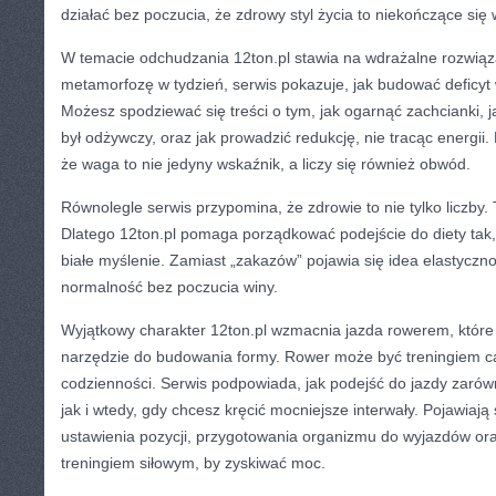
działać bez poczucia, że zdrowy styl życia to niekończące się
W temacie odchudzania 12ton.pl stawia na wdrażalne rozwiąz
metamorfozę w tydzień, serwis pokazuje, jak budować deficyt
Możesz spodziewać się treści o tym, jak ogarnąć zachcianki, 
był odżywczy, oraz jak prowadzić redukcję, nie tracąc energii. 
że waga to nie jedyny wskaźnik, a liczy się również obwód.
Równolegle serwis przypomina, że zdrowie to nie tylko liczby. 
Dlatego 12ton.pl pomaga porządkować podejście do diety tak
białe myślenie. Zamiast „zakazów” pojawia się idea elastycznoś
normalność bez poczucia winy.
Wyjątkowy charakter 12ton.pl wzmacnia jazda rowerem, które 
narzędzie do budowania formy. Rower może być treningiem c
codzienności. Serwis podpowiada, jak podejść do jazdy zarówn
jak i wtedy, gdy chcesz kręcić mocniejsze interwały. Pojawiają
ustawienia pozycji, przygotowania organizmu do wyjazdów ora
treningiem siłowym, by zyskiwać moc.