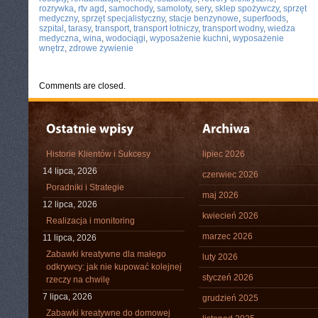
rozrywka
,
rtv agd
,
samochody
,
samoloty
,
sery
,
sklep spożywczy
,
sprzęt
medyczny
,
sprzęt specjalistyczny
,
stacje benzynowe
,
superfoods
,
szpital
,
tarasy
,
transport
,
transport lotniczy
,
transport wodny
,
wiedza
medyczna
,
wina
,
wodociągi
,
wyposażenie kuchni
,
wyposażenie
wnętrz
,
zdrowe żywienie
Comments are closed.
Historie Klientów i Sukcesy
lipiec 2026
14 lipca, 2026
czerwiec 2026
Poradniki i Strategie
maj 2026
12 lipca, 2026
kwiecień 2026
Realizacja i monitoring
marzec 2026
11 lipca, 2026
Zabawki kreatywne dla małego
luty 2026
odkrywcy: jak nie kupować kolejnej
styczeń 2026
rzeczy na chwilę
7 lipca, 2026
grudzień 2025
Zabawki kreatywne do domowej