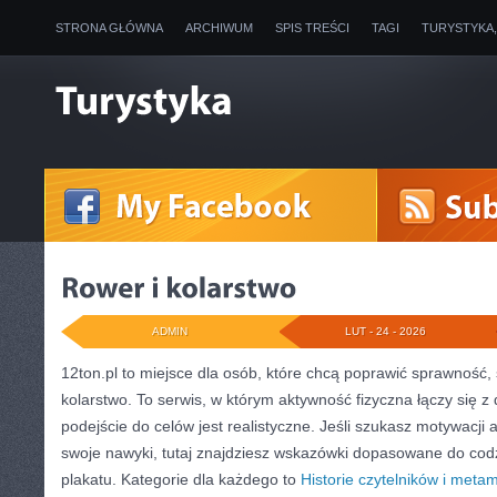
STRONA GŁÓWNA
ARCHIWUM
SPIS TREŚCI
TAGI
TURYSTYKA
ADMIN
LUT - 24 - 2026
12ton.pl to miejsce dla osób, które chcą poprawić sprawność,
kolarstwo. To serwis, w którym aktywność fizyczna łączy się
podejście do celów jest realistyczne. Jeśli szukasz motywacj
swoje nawyki, tutaj znajdziesz wskazówki dopasowane do codz
plakatu. Kategorie dla każdego to
Historie czytelników i meta