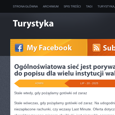
STRONA GŁÓWNA
ARCHIWUM
SPIS TREŚCI
TAGI
TURYSTYKA
ADMIN
LIP - 20 - 2025
Stale wtedy, gdy pożądamy gotówki od zaraz
Stale wówczas, gdy pożądamy gotówki od zaraz. Na udogodni
niezapłacone rachunki, czy wczasy Last Minute. Oferta dotycz