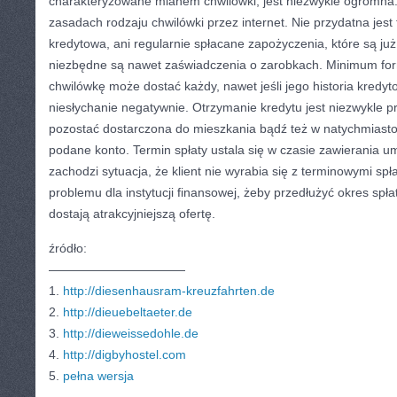
charakteryzowane mianem chwilówki, jest niezwykle ogromna. 
zasadach rodzaju chwilówki przez internet. Nie przydatna jest
kredytowa, ani regularnie spłacane zapożyczenia, które są ju
niezbędne są nawet zaświadczenia o zarobkach. Minimum for
chwilówkę może dostać każdy, nawet jeśli jego historia kredyt
niesłychanie negatywnie. Otrzymanie kredytu jest niezwykle
pozostać dostarczona do mieszkania bądź też w natychmias
podane konto. Termin spłaty ustala się w czasie zawierania
zachodzi sytuacja, że klient nie wyrabia się z terminowymi sp
problemu dla instytucji finansowej, żeby przedłużyć okres spłaty.
dostają atrakcyjniejszą ofertę.
źródło:
———————————
1.
http://diesenhausram-kreuzfahrten.de
2.
http://dieuebeltaeter.de
3.
http://dieweissedohle.de
4.
http://digbyhostel.com
5.
pełna wersja