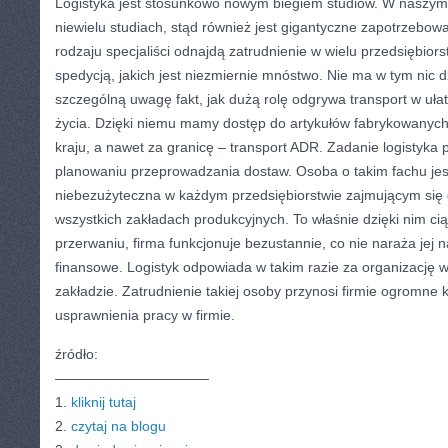
Logistyka jest stosunkowo nowym biegiem studiów. W naszym 
niewielu studiach, stąd również jest gigantyczne zapotrzebowa
rodzaju specjaliści odnajdą zatrudnienie w wielu przedsiębior
spedycją, jakich jest niezmiernie mnóstwo. Nie ma w tym nic
szczególną uwagę fakt, jak dużą rolę odgrywa transport w uł
życia. Dzięki niemu mamy dostęp do artykułów fabrykowanyc
kraju, a nawet za granicę – transport ADR. Zadanie logistyk
planowaniu przeprowadzania dostaw. Osoba o takim fachu jest
niebezużyteczna w każdym przedsiębiorstwie zajmującym się 
wszystkich zakładach produkcyjnych. To właśnie dzięki nim cią
przerwaniu, firma funkcjonuje bezustannie, co nie naraża jej n
finansowe. Logistyk odpowiada w takim razie za organizację
zakładzie. Zatrudnienie takiej osoby przynosi firmie ogromne 
usprawnienia pracy w firmie.
źródło:
———————————
1.
kliknij tutaj
2.
czytaj na blogu