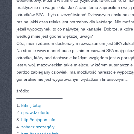
weekendowy. Można w sumie zaryzykować twierdzenie, iż mała
praktycznie na wagę złota. Jakiś czas temu zaprosiłem swoją
ośrodków SPA – była uszczęśliwiona! Dziewczyna doskonale s
raz na jakiś czas relaks jest potrzebny dla każdego. Nie możn
jeżeli wypoczynek, to co najwyżej na kanapie. Dobrze, a któr
według mnie jest godne większej uwagi?
Cóż, moim zdaniem doskonałym rozwiązaniem jest SPA zloka
Na stronie www.manorhouse.pl zainteresowani SPA mają okazj
ośrodka, który pod dosłownie każdym względem jest w porządk
jest w woj. mazowieckim takie miejsce, w którym autentyczni
bardzo zabiegany człowiek, ma możliwość nareszcie wypoczą
generalnie nie jest wygórowanym wydatkiem finansowym…
źródło:
———————————
1.
kliknij tutaj
2.
sprawdź ofertę
3.
http://enjapon.info
4.
zobacz szczegóły