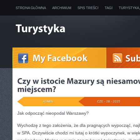
STRONA GŁÓWNA
ARCHIWUM
SPIS TREŚCI
TAGI
TURYSTYKA
ADMIN
CZE - 28 - 2025
Jak odpocząć nieopodal Warszawy?
Wychodzę z tego założenia, że dla pragnących wypocząć, najl
w SPA. Oczywiście chodzi mi tutaj o krótki wypoczynek, w wi